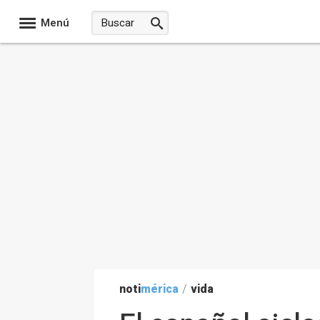
Menú
noti
mérica
/
vida