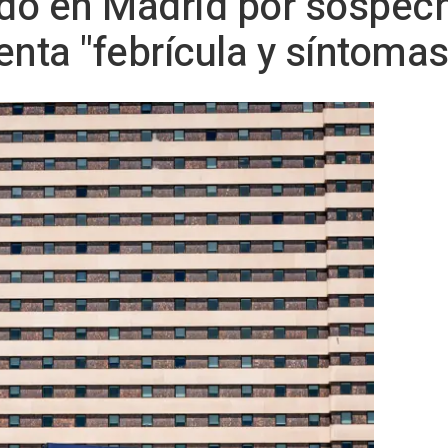
ado en Madrid por sospec
nta "febrícula y síntomas