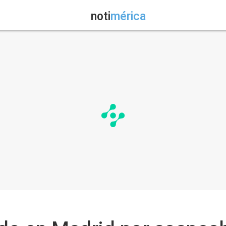
noti
mérica