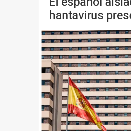
El español aisl
hantavirus prese