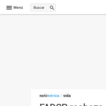
Menú
noti
mérica
/
vida