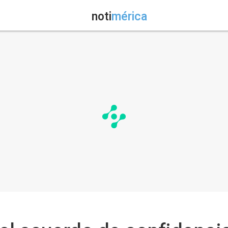
noti
mérica