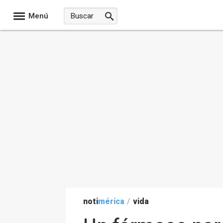
Menú
noti
mérica
/
vida