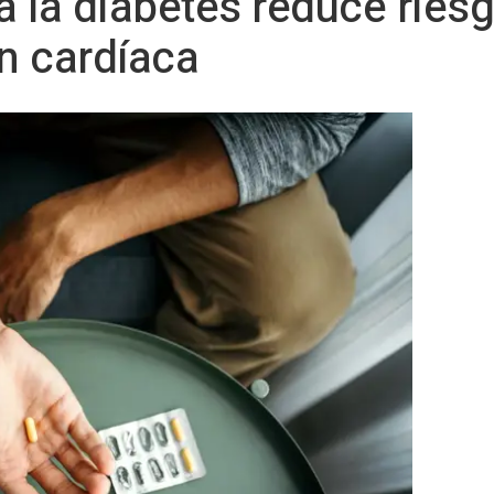
 la diabetes reduce ries
ón cardíaca