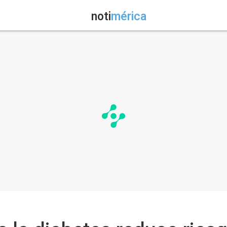
noti
mérica