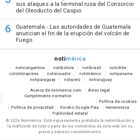
sus ataques a la terminal rusa del Consorcio
del Oleoducto del Caspio
Guatemala.- Las autoridades de Guatemala
anuncian el fin de la erupción del volcán de
Fuego
noti
mérica
notici
argentina
noti
bolivia
noti
brasil
noti
chile
colombia
press
noti
ecuador
noti
méxico
noti
panama
noti
paraguay
noti
perú
noti
uruguay
Acerca de notimerica.com
Aviso legal
Cumplimiento normativo
Política de cookies
Política de privacidad
Kiosko Google Play
Hemeroteca
Publicidad estatal
© 2026 Notimérica.
Está expresamente prohibida la redistribución y
la redifusión de todo o parte de los contenidos de esta web sin su
previo y expreso consentimiento.