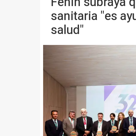
Fenin subraya q
sanitaria "es a
salud"