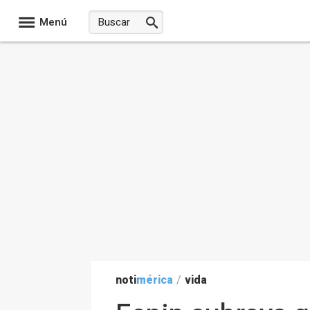
Menú
noti
mérica
/
vida