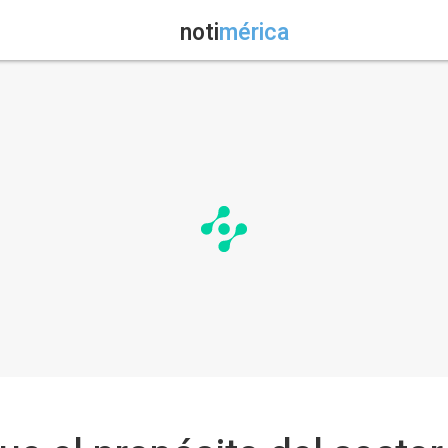
noti
mérica