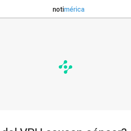
noti
mérica