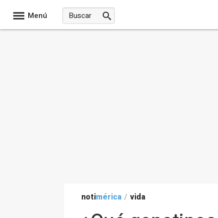
Menú
noti
mérica
/
vida