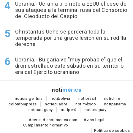
Ucrania.- Ucrania promete a EEUU el cese de
sus ataques a la terminal rusa del Consorcio
del Oleoducto del Caspio
Christantus Uche se perderá toda la
temporada por una grave lesión en su rodilla
derecha
Ucrania.- Bulgaria ve "muy probable" que el
dron estrellado este sábado en su territorio
era del Ejército ucraniano
noti
mérica
notici
argentina
noti
bolivia
noti
brasil
noti
chile
colombia
press
noti
ecuador
noti
méxico
noti
panama
noti
paraguay
noti
perú
noti
uruguay
Acerca de notimerica.com
Aviso legal
Cumplimiento normativo
Política de cookies