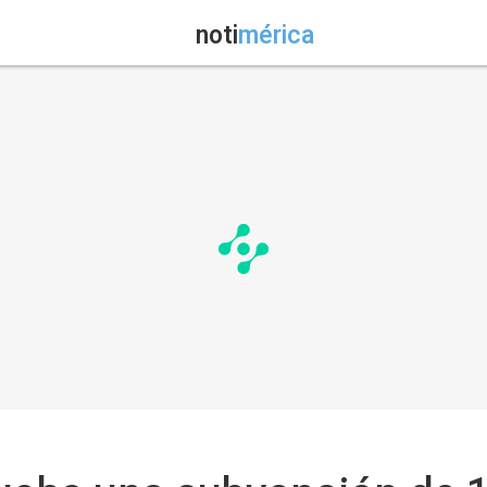
noti
mérica