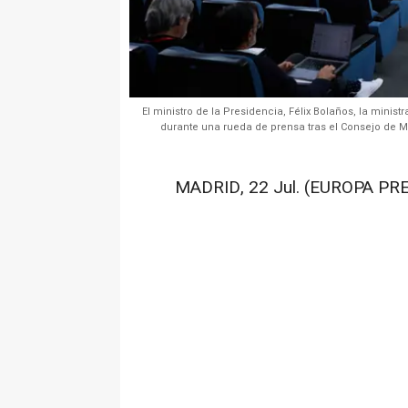
El ministro de la Presidencia, Félix Bolaños, la minist
durante una rueda de prensa tras el Consejo de Min
MADRID, 22 Jul. (EUROPA PRE