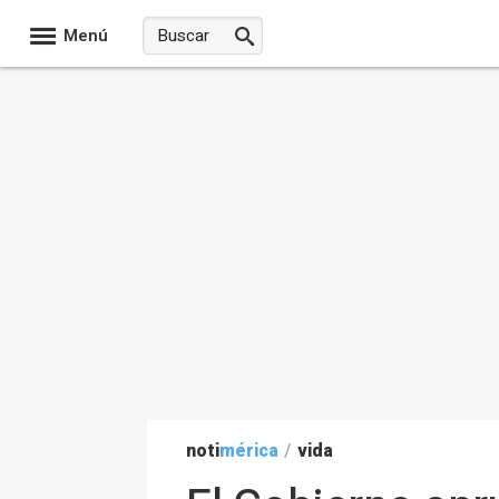
Menú
noti
mérica
/
vida