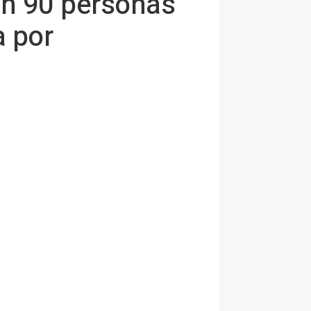
on 90 personas
a por