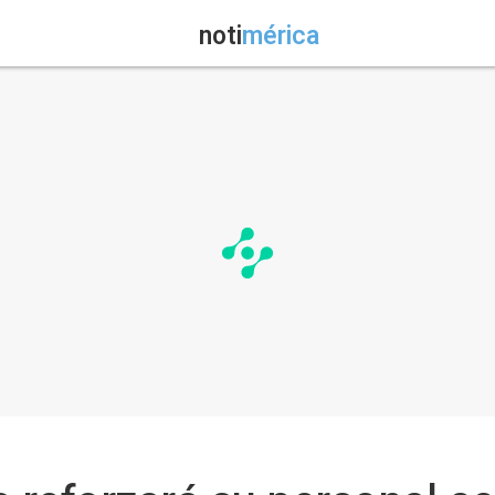
noti
mérica