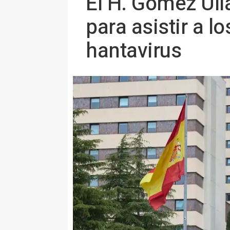
El H. Gómez Ull
para asistir a l
hantavirus