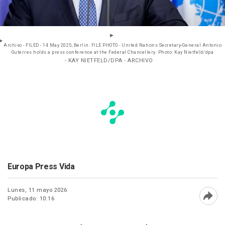
Archivo - FILED - 14 May 2025, Berlin: FILE PHOTO - United Nations Secretary-General Antonio
Guterres holds a press conference at the Federal Chancellery. Photo: Kay Nietfeld/dpa
- KAY NIETFELD/DPA - ARCHIVO
Europa Press Vida
Lunes, 11 mayo 2026
Publicado: 10:16
Abri