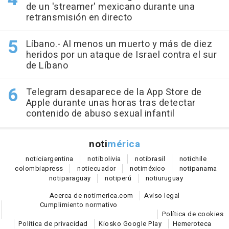
de un 'streamer' mexicano durante una
retransmisión en directo
Líbano.- Al menos un muerto y más de diez
heridos por un ataque de Israel contra el sur
de Líbano
Telegram desaparece de la App Store de
Apple durante unas horas tras detectar
contenido de abuso sexual infantil
noti
mérica
notici
argentina
noti
bolivia
noti
brasil
noti
chile
colombia
press
noti
ecuador
noti
méxico
noti
panama
noti
paraguay
noti
perú
noti
uruguay
Acerca de notimerica.com
Aviso legal
Cumplimiento normativo
Política de cookies
Política de privacidad
Kiosko Google Play
Hemeroteca