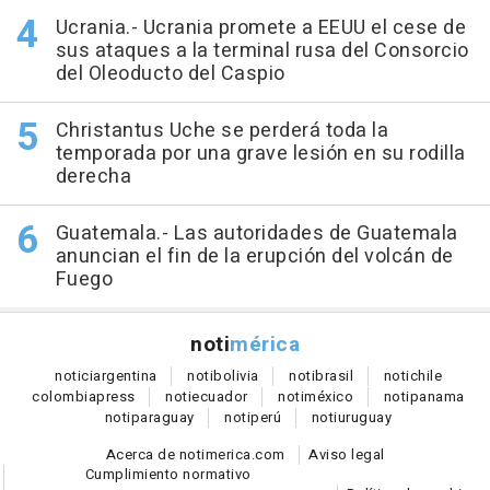
Ucrania.- Ucrania promete a EEUU el cese de
sus ataques a la terminal rusa del Consorcio
del Oleoducto del Caspio
Christantus Uche se perderá toda la
temporada por una grave lesión en su rodilla
derecha
Guatemala.- Las autoridades de Guatemala
anuncian el fin de la erupción del volcán de
Fuego
noti
mérica
notici
argentina
noti
bolivia
noti
brasil
noti
chile
colombia
press
noti
ecuador
noti
méxico
noti
panama
noti
paraguay
noti
perú
noti
uruguay
Acerca de notimerica.com
Aviso legal
Cumplimiento normativo