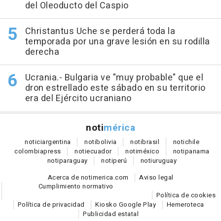
del Oleoducto del Caspio
Christantus Uche se perderá toda la
temporada por una grave lesión en su rodilla
derecha
Ucrania.- Bulgaria ve "muy probable" que el
dron estrellado este sábado en su territorio
era del Ejército ucraniano
noti
mérica
notici
argentina
noti
bolivia
noti
brasil
noti
chile
colombia
press
noti
ecuador
noti
méxico
noti
panama
noti
paraguay
noti
perú
noti
uruguay
Acerca de notimerica.com
Aviso legal
Cumplimiento normativo
Política de cookies
Política de privacidad
Kiosko Google Play
Hemeroteca
Publicidad estatal