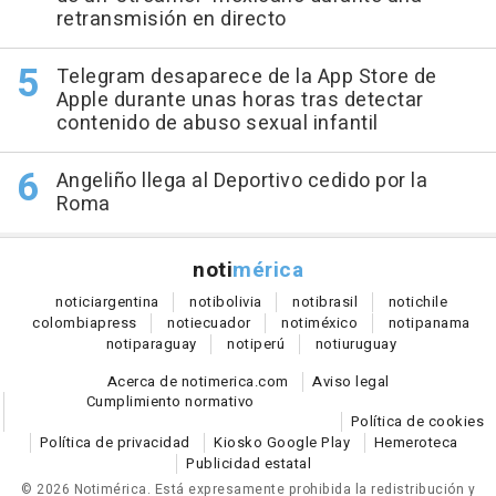
retransmisión en directo
Telegram desaparece de la App Store de
Apple durante unas horas tras detectar
contenido de abuso sexual infantil
Angeliño llega al Deportivo cedido por la
Roma
noti
mérica
notici
argentina
noti
bolivia
noti
brasil
noti
chile
colombia
press
noti
ecuador
noti
méxico
noti
panama
noti
paraguay
noti
perú
noti
uruguay
Acerca de notimerica.com
Aviso legal
Cumplimiento normativo
Política de cookies
Política de privacidad
Kiosko Google Play
Hemeroteca
Publicidad estatal
© 2026 Notimérica.
Está expresamente prohibida la redistribución y