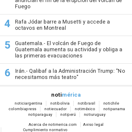
anuncian el fin de la erupción del volcán de
Fuego
Rafa Jódar barre a Musetti y accede a
octavos en Montreal
Guatemala.- El volcán de Fuego de
Guatemala aumenta su actividad y obliga a
las primeras evacuaciones
Irán.- Qalibaf a la Administración Trump: "No
necesitamos más teatro"
noti
mérica
notici
argentina
noti
bolivia
noti
brasil
noti
chile
colombia
press
noti
ecuador
noti
méxico
noti
panama
noti
paraguay
noti
perú
noti
uruguay
Acerca de notimerica.com
Aviso legal
Cumplimiento normativo