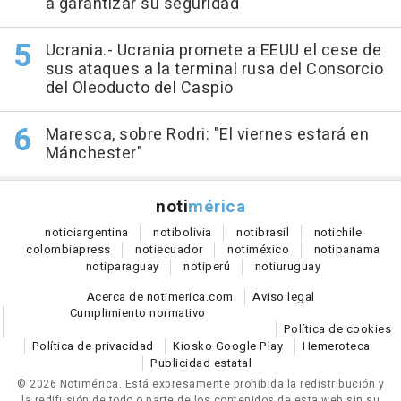
a garantizar su seguridad
Ucrania.- Ucrania promete a EEUU el cese de
sus ataques a la terminal rusa del Consorcio
del Oleoducto del Caspio
Maresca, sobre Rodri: "El viernes estará en
Mánchester"
noti
mérica
notici
argentina
noti
bolivia
noti
brasil
noti
chile
colombia
press
noti
ecuador
noti
méxico
noti
panama
noti
paraguay
noti
perú
noti
uruguay
Acerca de notimerica.com
Aviso legal
Cumplimiento normativo
Política de cookies
Política de privacidad
Kiosko Google Play
Hemeroteca
Publicidad estatal
© 2026 Notimérica.
Está expresamente prohibida la redistribución y
la redifusión de todo o parte de los contenidos de esta web sin su