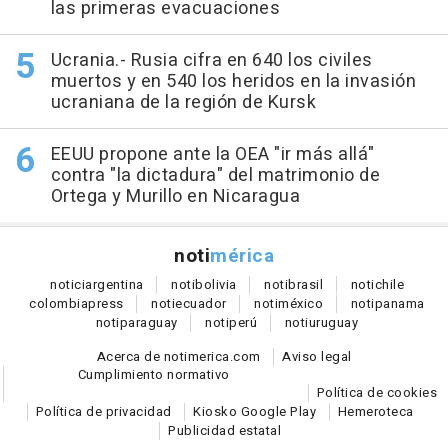
las primeras evacuaciones
Ucrania.- Rusia cifra en 640 los civiles
muertos y en 540 los heridos en la invasión
ucraniana de la región de Kursk
EEUU propone ante la OEA "ir más allá"
contra "la dictadura" del matrimonio de
Ortega y Murillo en Nicaragua
noti
mérica
notici
argentina
noti
bolivia
noti
brasil
noti
chile
colombia
press
noti
ecuador
noti
méxico
noti
panama
noti
paraguay
noti
perú
noti
uruguay
Acerca de notimerica.com
Aviso legal
Cumplimiento normativo
Política de cookies
Política de privacidad
Kiosko Google Play
Hemeroteca
Publicidad estatal