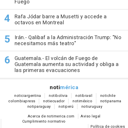
Fuego
Rafa Jódar barre a Musetti y accede a
octavos en Montreal
Irán.- Qalibaf a la Administración Trump: "No
necesitamos más teatro"
Guatemala.- El volcán de Fuego de
Guatemala aumenta su actividad y obliga a
las primeras evacuaciones
noti
mérica
notici
argentina
noti
bolivia
noti
brasil
noti
chile
colombia
press
noti
ecuador
noti
méxico
noti
panama
noti
paraguay
noti
perú
noti
uruguay
Acerca de notimerica.com
Aviso legal
Cumplimiento normativo
Política de cookies