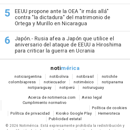
EEUU propone ante la OEA "ir más allá"
contra "la dictadura" del matrimonio de
Ortega y Murillo en Nicaragua
Japón.- Rusia afea a Japón que utilice el
aniversario del ataque de EEUU a Hiroshima
para criticar la guerra en Ucrania
noti
mérica
notici
argentina
noti
bolivia
noti
brasil
noti
chile
colombia
press
noti
ecuador
noti
méxico
noti
panama
noti
paraguay
noti
perú
noti
uruguay
Acerca de notimerica.com
Aviso legal
Cumplimiento normativo
Política de cookies
Política de privacidad
Kiosko Google Play
Hemeroteca
Publicidad estatal
© 2026 Notimérica.
Está expresamente prohibida la redistribución y