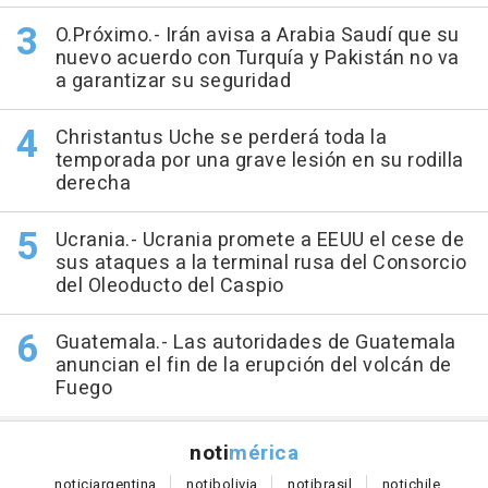
O.Próximo.- Irán avisa a Arabia Saudí que su
nuevo acuerdo con Turquía y Pakistán no va
a garantizar su seguridad
Christantus Uche se perderá toda la
temporada por una grave lesión en su rodilla
derecha
Ucrania.- Ucrania promete a EEUU el cese de
sus ataques a la terminal rusa del Consorcio
del Oleoducto del Caspio
Guatemala.- Las autoridades de Guatemala
anuncian el fin de la erupción del volcán de
Fuego
noti
mérica
notici
argentina
noti
bolivia
noti
brasil
noti
chile