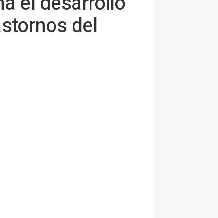
a el desarrollo
astornos del