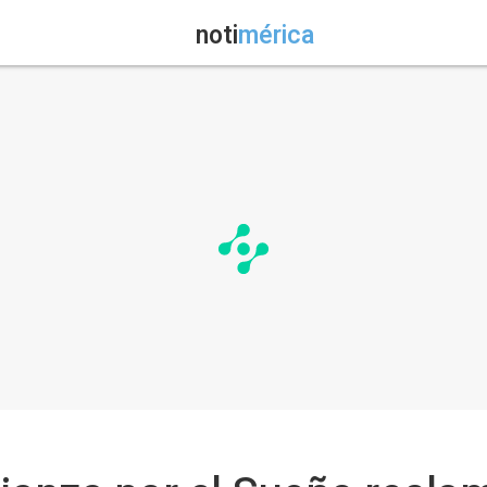
noti
mérica