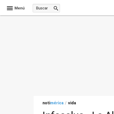
Menú
noti
mérica
/
vida