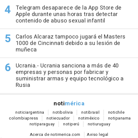
Telegram desaparece de la App Store de
Apple durante unas horas tras detectar
contenido de abuso sexual infantil
Carlos Alcaraz tampoco jugará el Masters
1000 de Cincinnati debido a su lesión de
muñeca
Ucrania.- Ucrania sanciona a más de 40
empresas y personas por fabricar y
suministrar armas y equipo tecnológico a
Rusia
noti
mérica
notici
argentina
noti
bolivia
noti
brasil
noti
chile
colombia
press
noti
ecuador
noti
méxico
noti
panama
noti
paraguay
noti
perú
noti
uruguay
Acerca de notimerica.com
Aviso legal