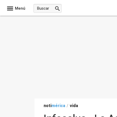
Menú
noti
mérica
/
vida