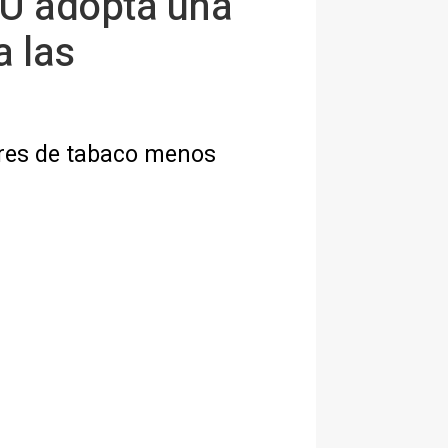
NU adopta una
a las
res de tabaco menos