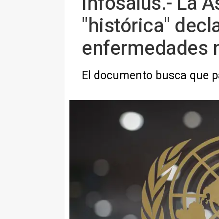
Infosalus.- La 
"histórica" decl
enfermedades n
El documento busca que p