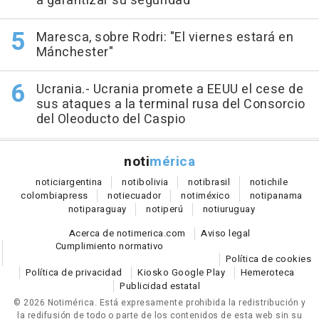
a garantizar su seguridad
Maresca, sobre Rodri: "El viernes estará en
Mánchester"
Ucrania.- Ucrania promete a EEUU el cese de
sus ataques a la terminal rusa del Consorcio
del Oleoducto del Caspio
noti
mérica
notici
argentina
noti
bolivia
noti
brasil
noti
chile
colombia
press
noti
ecuador
noti
méxico
noti
panama
noti
paraguay
noti
perú
noti
uruguay
Acerca de notimerica.com
Aviso legal
Cumplimiento normativo
Política de cookies
Política de privacidad
Kiosko Google Play
Hemeroteca
Publicidad estatal
© 2026 Notimérica.
Está expresamente prohibida la redistribución y
la redifusión de todo o parte de los contenidos de esta web sin su