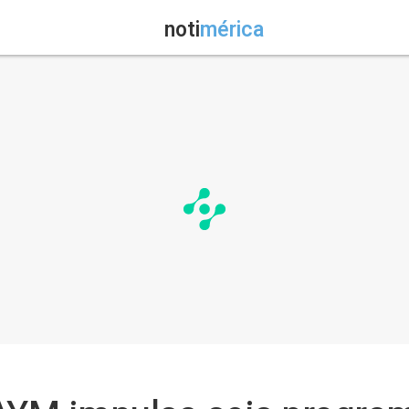
noti
mérica