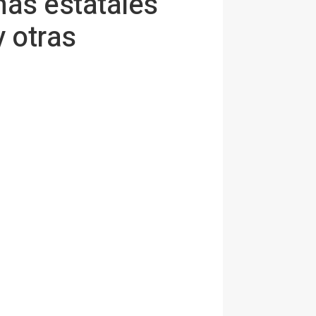
as estatales
y otras