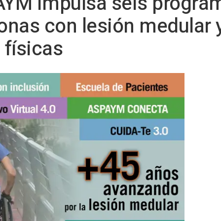
AYM impulsa seis program
sonas con lesión medular 
físicas