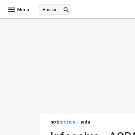
Menú
noti
mérica
/
vida