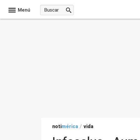
Menú
noti
mérica
/
vida