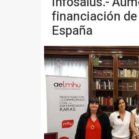
Infosalus.- Aum
financiación d
España