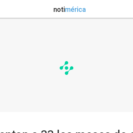
noti
mérica