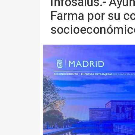
Infosalus.- Ayu
Farma por su c
socioeconómico