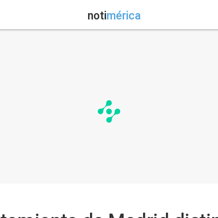
noti
mérica