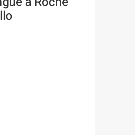
ingue a Roche
llo