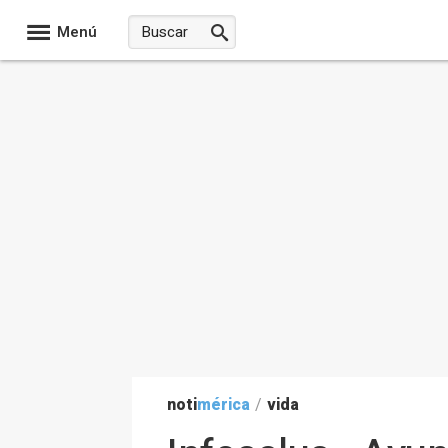
Menú
noti
mérica
/
vida