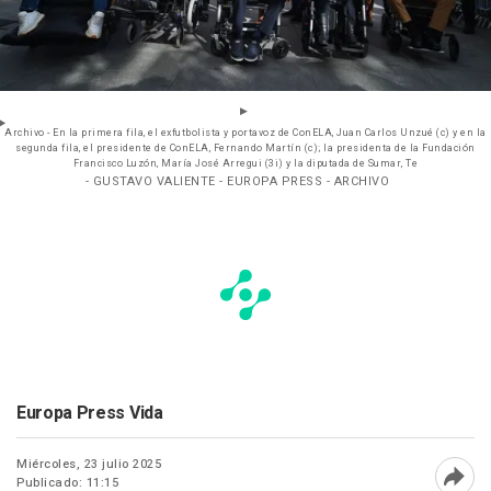
Archivo - En la primera fila, el exfutbolista y portavoz de ConELA, Juan Carlos Unzué (c) y en la
segunda fila, el presidente de ConELA, Fernando Martín (c); la presidenta de la Fundación
Francisco Luzón, María José Arregui (3i) y la diputada de Sumar, Te
- GUSTAVO VALIENTE - EUROPA PRESS - ARCHIVO
Europa Press Vida
Miércoles, 23 julio 2025
Publicado: 11:15
Abri