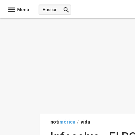
Menú
noti
mérica
/
vida