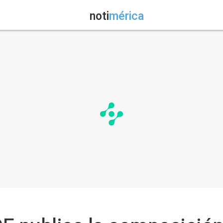
noti
mérica