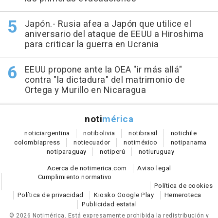
Japón.- Rusia afea a Japón que utilice el
aniversario del ataque de EEUU a Hiroshima
para criticar la guerra en Ucrania
EEUU propone ante la OEA "ir más allá"
contra "la dictadura" del matrimonio de
Ortega y Murillo en Nicaragua
noti
mérica
notici
argentina
noti
bolivia
noti
brasil
noti
chile
colombia
press
noti
ecuador
noti
méxico
noti
panama
noti
paraguay
noti
perú
noti
uruguay
Acerca de notimerica.com
Aviso legal
Cumplimiento normativo
Política de cookies
Política de privacidad
Kiosko Google Play
Hemeroteca
Publicidad estatal
© 2026 Notimérica.
Está expresamente prohibida la redistribución y