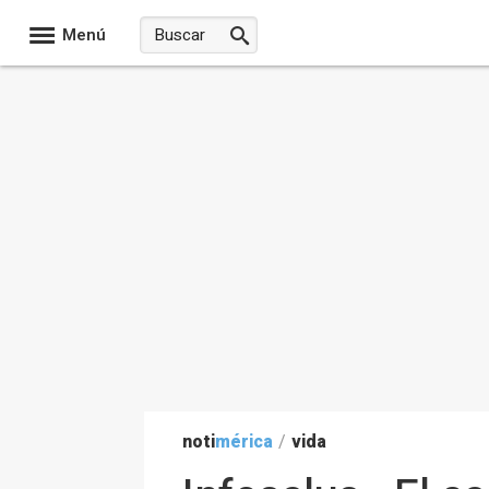
Menú
noti
mérica
/
vida