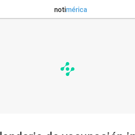
noti
mérica