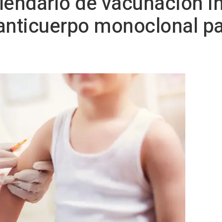
alendario de vacunación in
anticuerpo monoclonal par