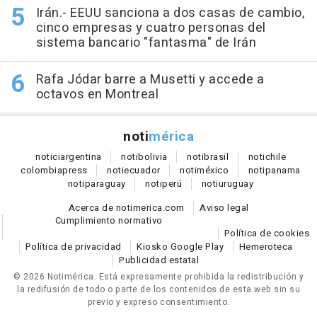
Irán.- EEUU sanciona a dos casas de cambio,
cinco empresas y cuatro personas del
sistema bancario "fantasma" de Irán
Rafa Jódar barre a Musetti y accede a
octavos en Montreal
noti
mérica
notici
argentina
noti
bolivia
noti
brasil
noti
chile
colombia
press
noti
ecuador
noti
méxico
noti
panama
noti
paraguay
noti
perú
noti
uruguay
Acerca de notimerica.com
Aviso legal
Cumplimiento normativo
Política de cookies
Política de privacidad
Kiosko Google Play
Hemeroteca
Publicidad estatal
© 2026 Notimérica.
Está expresamente prohibida la redistribución y
la redifusión de todo o parte de los contenidos de esta web sin su
previo y expreso consentimiento.