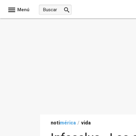
Menú
noti
mérica
/
vida