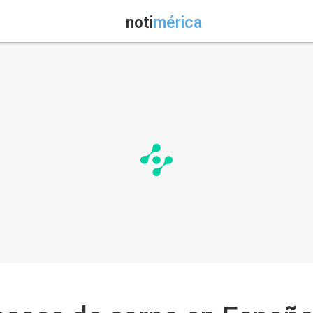
noti
mérica