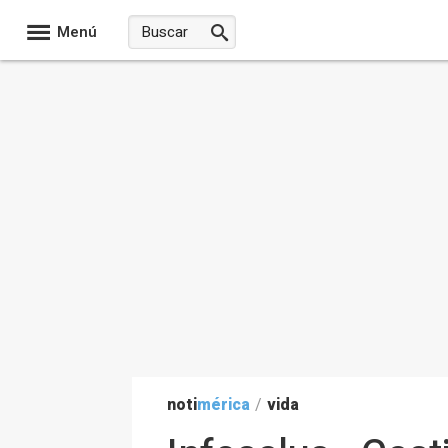
Menú
noti
mérica
/
vida