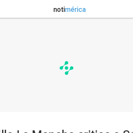
noti
mérica