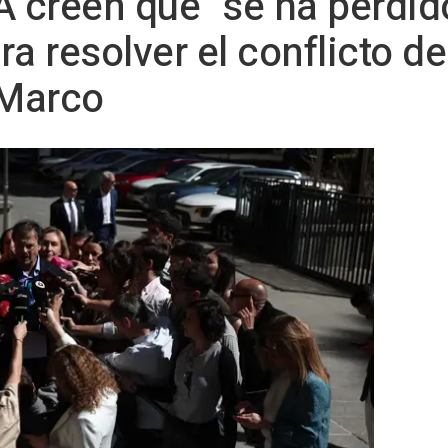
A creen que "se ha perdid
ra resolver el conflicto d
 Marco