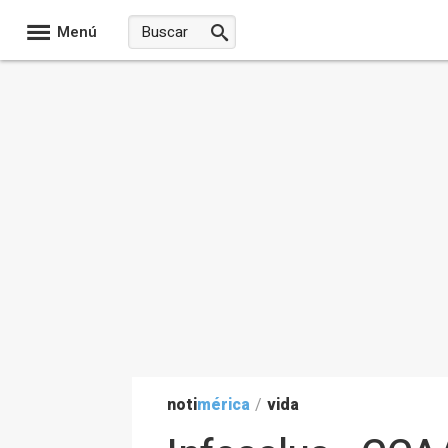
Menú
noti
mérica
/
vida