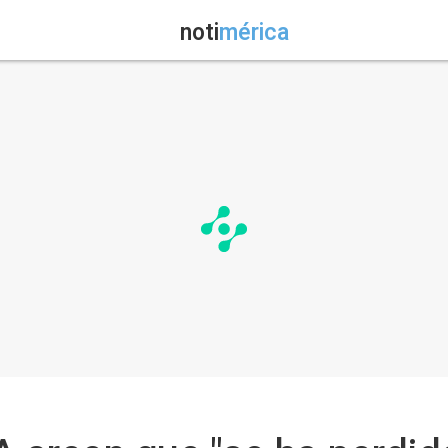
noti
mérica