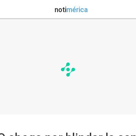
noti
mérica