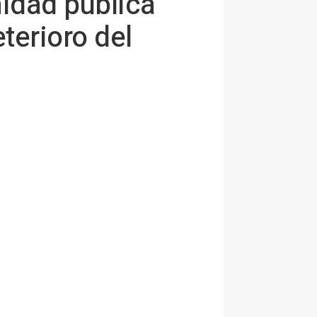
nidad pública
eterioro del