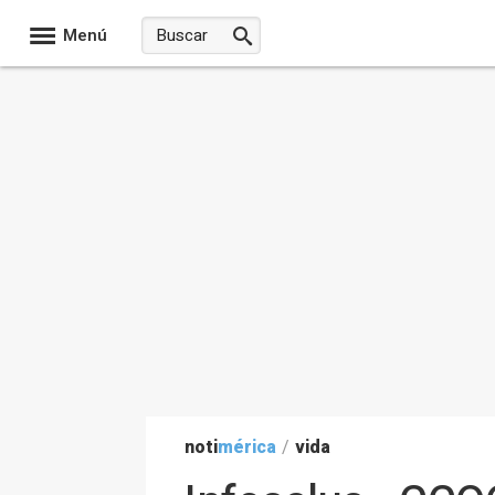
Menú
noti
mérica
/
vida