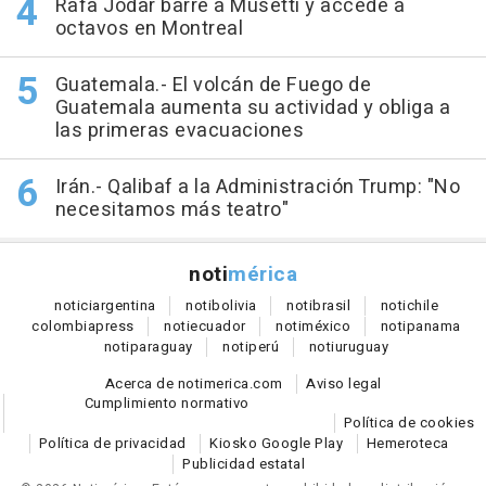
Rafa Jódar barre a Musetti y accede a
octavos en Montreal
Guatemala.- El volcán de Fuego de
Guatemala aumenta su actividad y obliga a
las primeras evacuaciones
Irán.- Qalibaf a la Administración Trump: "No
necesitamos más teatro"
noti
mérica
notici
argentina
noti
bolivia
noti
brasil
noti
chile
colombia
press
noti
ecuador
noti
méxico
noti
panama
noti
paraguay
noti
perú
noti
uruguay
Acerca de notimerica.com
Aviso legal
Cumplimiento normativo
Política de cookies
Política de privacidad
Kiosko Google Play
Hemeroteca
Publicidad estatal