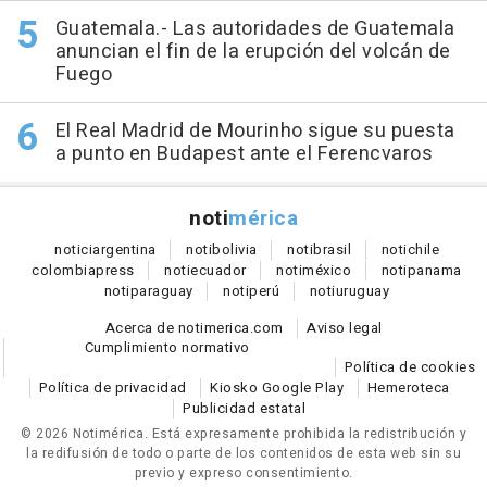
Guatemala.- Las autoridades de Guatemala
anuncian el fin de la erupción del volcán de
Fuego
El Real Madrid de Mourinho sigue su puesta
a punto en Budapest ante el Ferencvaros
noti
mérica
notici
argentina
noti
bolivia
noti
brasil
noti
chile
colombia
press
noti
ecuador
noti
méxico
noti
panama
noti
paraguay
noti
perú
noti
uruguay
Acerca de notimerica.com
Aviso legal
Cumplimiento normativo
Política de cookies
Política de privacidad
Kiosko Google Play
Hemeroteca
Publicidad estatal
© 2026 Notimérica.
Está expresamente prohibida la redistribución y
la redifusión de todo o parte de los contenidos de esta web sin su
previo y expreso consentimiento.