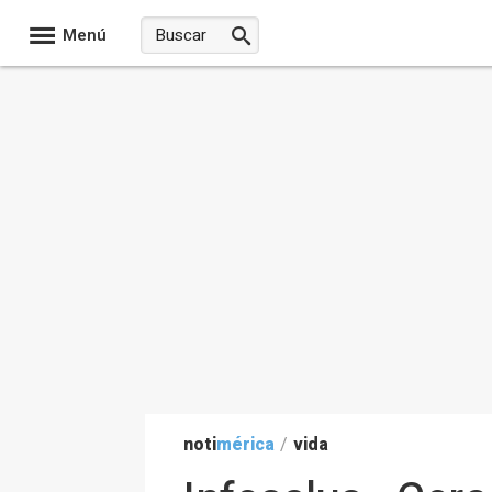
Menú
noti
mérica
/
vida