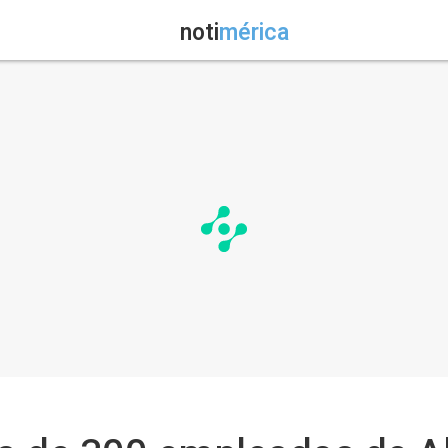
noti
mérica