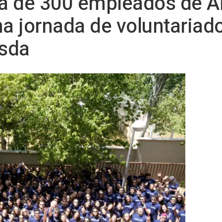
rca de 300 empleados de 
na jornada de voluntariado
sda