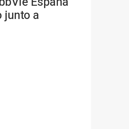
AbbVie España
 junto a