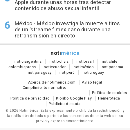
Apple durante unas horas tras detectar
contenido de abuso sexual infantil
México.- México investiga la muerte a tiros
de un 'streamer' mexicano durante una
retransmisión en directo
noti
mérica
notici
argentina
noti
bolivia
noti
brasil
noti
chile
colombia
press
noti
ecuador
noti
méxico
noti
panama
noti
paraguay
noti
perú
noti
uruguay
Acerca de notimerica.com
Aviso legal
Cumplimiento normativo
Política de cookies
Política de privacidad
Kiosko Google Play
Hemeroteca
Publicidad estatal
© 2026 Notimérica.
Está expresamente prohibida la redistribución y
la redifusión de todo o parte de los contenidos de esta web sin su
previo y expreso consentimiento.