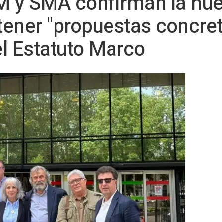
M y SMA confirman la hue
btener "propuestas concre
l Estatuto Marco