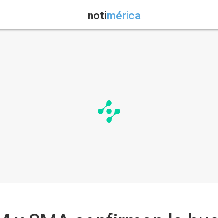
noti
mérica