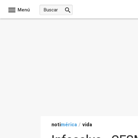
Menú
noti
mérica
/
vida