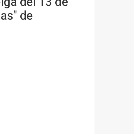
lga del 13 de
tas" de