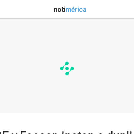
noti
mérica