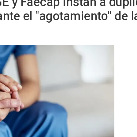
GE y Faecap instan a dupl
nte el "agotamiento" de l