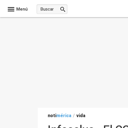
Menú
noti
mérica
/
vida