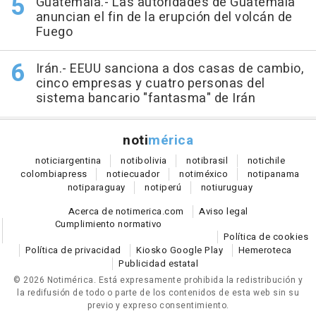
Guatemala.- Las autoridades de Guatemala
anuncian el fin de la erupción del volcán de
Fuego
Irán.- EEUU sanciona a dos casas de cambio,
cinco empresas y cuatro personas del
sistema bancario "fantasma" de Irán
noti
mérica
notici
argentina
noti
bolivia
noti
brasil
noti
chile
colombia
press
noti
ecuador
noti
méxico
noti
panama
noti
paraguay
noti
perú
noti
uruguay
Acerca de notimerica.com
Aviso legal
Cumplimiento normativo
Política de cookies
Política de privacidad
Kiosko Google Play
Hemeroteca
Publicidad estatal
© 2026 Notimérica.
Está expresamente prohibida la redistribución y
la redifusión de todo o parte de los contenidos de esta web sin su
previo y expreso consentimiento.