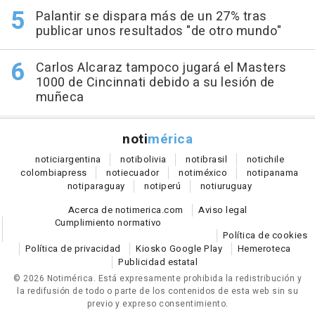
Palantir se dispara más de un 27% tras
publicar unos resultados "de otro mundo"
Carlos Alcaraz tampoco jugará el Masters
1000 de Cincinnati debido a su lesión de
muñeca
noti
mérica
notici
argentina
noti
bolivia
noti
brasil
noti
chile
colombia
press
noti
ecuador
noti
méxico
noti
panama
noti
paraguay
noti
perú
noti
uruguay
Acerca de notimerica.com
Aviso legal
Cumplimiento normativo
Política de cookies
Política de privacidad
Kiosko Google Play
Hemeroteca
Publicidad estatal
© 2026 Notimérica.
Está expresamente prohibida la redistribución y
la redifusión de todo o parte de los contenidos de esta web sin su
previo y expreso consentimiento.