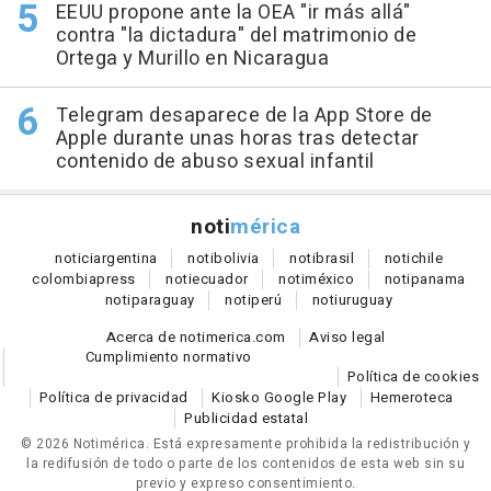
EEUU propone ante la OEA "ir más allá"
contra "la dictadura" del matrimonio de
Ortega y Murillo en Nicaragua
Telegram desaparece de la App Store de
Apple durante unas horas tras detectar
contenido de abuso sexual infantil
noti
mérica
notici
argentina
noti
bolivia
noti
brasil
noti
chile
colombia
press
noti
ecuador
noti
méxico
noti
panama
noti
paraguay
noti
perú
noti
uruguay
Acerca de notimerica.com
Aviso legal
Cumplimiento normativo
Política de cookies
Política de privacidad
Kiosko Google Play
Hemeroteca
Publicidad estatal
© 2026 Notimérica.
Está expresamente prohibida la redistribución y
la redifusión de todo o parte de los contenidos de esta web sin su
previo y expreso consentimiento.