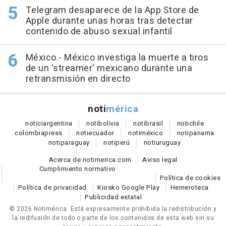
Telegram desaparece de la App Store de
Apple durante unas horas tras detectar
contenido de abuso sexual infantil
México.- México investiga la muerte a tiros
de un 'streamer' mexicano durante una
retransmisión en directo
noti
mérica
notici
argentina
noti
bolivia
noti
brasil
noti
chile
colombia
press
noti
ecuador
noti
méxico
noti
panama
noti
paraguay
noti
perú
noti
uruguay
Acerca de notimerica.com
Aviso legal
Cumplimiento normativo
Política de cookies
Política de privacidad
Kiosko Google Play
Hemeroteca
Publicidad estatal
© 2026 Notimérica.
Está expresamente prohibida la redistribución y
la redifusión de todo o parte de los contenidos de esta web sin su