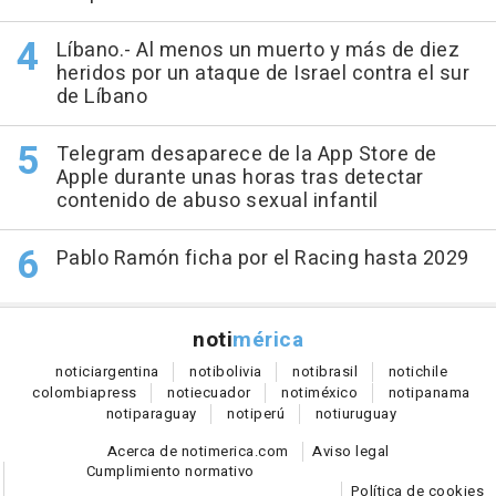
Líbano.- Al menos un muerto y más de diez
heridos por un ataque de Israel contra el sur
de Líbano
Telegram desaparece de la App Store de
Apple durante unas horas tras detectar
contenido de abuso sexual infantil
Pablo Ramón ficha por el Racing hasta 2029
noti
mérica
notici
argentina
noti
bolivia
noti
brasil
noti
chile
colombia
press
noti
ecuador
noti
méxico
noti
panama
noti
paraguay
noti
perú
noti
uruguay
Acerca de notimerica.com
Aviso legal
Cumplimiento normativo
Política de cookies