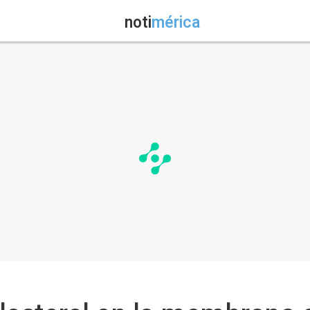
noti
mérica