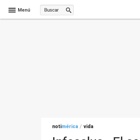
Menú
noti
mérica
/
vida