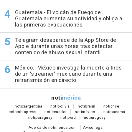
Guatemala.- El volcán de Fuego de
Guatemala aumenta su actividad y obliga a
las primeras evacuaciones
Telegram desaparece de la App Store de
Apple durante unas horas tras detectar
contenido de abuso sexual infantil
México.- México investiga la muerte a tiros
de un 'streamer' mexicano durante una
retransmisión en directo
noti
mérica
notici
argentina
noti
bolivia
noti
brasil
noti
chile
colombia
press
noti
ecuador
noti
méxico
noti
panama
noti
paraguay
noti
perú
noti
uruguay
Acerca de notimerica.com
Aviso legal