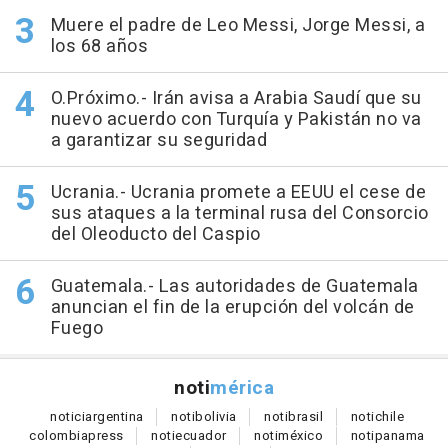
Muere el padre de Leo Messi, Jorge Messi, a
los 68 años
O.Próximo.- Irán avisa a Arabia Saudí que su
nuevo acuerdo con Turquía y Pakistán no va
a garantizar su seguridad
Ucrania.- Ucrania promete a EEUU el cese de
sus ataques a la terminal rusa del Consorcio
del Oleoducto del Caspio
Guatemala.- Las autoridades de Guatemala
anuncian el fin de la erupción del volcán de
Fuego
noti
mérica
notici
argentina
noti
bolivia
noti
brasil
noti
chile
colombia
press
noti
ecuador
noti
méxico
noti
panama